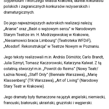
Stypendium Twórczego Miasta Krakowa, laureat kilkunastu
polskich i zagranicznych konkursów reżyserskich i
dramaturgicznych.
Do jego najważniejszych autorskich realizacji należą:
„Arianie” oraz „Baśń o wężowym sercu” w Narodowym
Starym Teatrze im. H. Modrzejewskiej w Krakowie,
„Niesamowici bracia Limbourg” (Teatroteka WFDiF),
„Mosdorf. Rekonstrukcja” w Teatrze Nowym w Poznaniu.
Jego teksty realizowali m.in. András Dömötör, Carlo Brandt,
Julia Szmyt, Tomasz Kaczorowski, Katarzyna Kalwat. Z tą
ostatnią stworzył m.in. „Powrót do Reims” (Nowy Teatr/
Łaźnia Nowa), „Staff Only” (Biennale Warszawa), „Marię
Klassenberg” (TR Warszawa), „Art of Living” (Narodowy
Stary Teatr w Krakowie).
Jego dramaty były tłumaczone na język angielski, niemiecki,
francuski, białoruski, ukraiński, gruziński i węgierski.