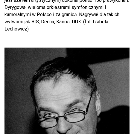
jest szefem artystycznym) dokonał ponad 150 prawykonań.
Dyrygował wieloma orkiestrami symfonicznymi i
kameralnymi w Polsce i za granicą. Nagrywał dla takich
wytwórni jak BIS, Decca, Kairos, DUX. (fot. Izabela
Lechowicz)