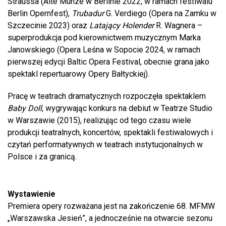
Straussa (Alte Münze w Berlinie 2022, w ramach festiwalu
Berlin Opernfest),
Trubadur
G. Verdiego (Opera na Zamku w
Szczecinie 2023) oraz
Latający Holender
R. Wagnera –
superprodukcja pod kierownictwem muzycznym Marka
Janowskiego (Opera Leśna w Sopocie 2024, w ramach
pierwszej edycji Baltic Opera Festival, obecnie grana jako
spektakl repertuarowy Opery Bałtyckiej).
Pracę w teatrach dramatycznych rozpoczęła spektaklem
Baby Doll
, wygrywając konkurs na debiut w Teatrze Studio
w Warszawie (2015), realizując od tego czasu wiele
produkcji teatralnych, koncertów, spektakli festiwalowych i
czytań performatywnych w teatrach instytucjonalnych w
Polsce i za granicą.
Wystawienie
Premiera opery rozważana jest na zakończenie 68. MFMW
„Warszawska Jesień”, a jednocześnie na otwarcie sezonu