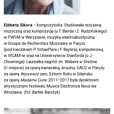
Elżbieta Sikora
– kompozytorka. Studiowała reżyserię
muzyczną oraz kompozycję (u T. Bairda i Z. Rudzińskiego)
w PWSM w Warszawie, muzykę elektroakustyczną
w Groupe de Recherches Musicales w Paryżu
(pod kierunkiem P. Schaeffera i F. Bayle’a), komputerową
w IRCAM-ie oraz na Uniwersytecie Stanforda (u J.
Chowninga). Laureatka nagród: im. Webera w Dreźnie
(II miejsce) za operę kameralną
Ariadna
, SACD w Paryżu
za operę
Wyrywacz serc
, Sztorm Roku w Gdańsku
za operę
Madame Curie
. 2011–2017 była dyrektorem
artystycznym festiwalu Musica Electronica Nova we
Wrocławiu. (fot. Bartek Barczyk)