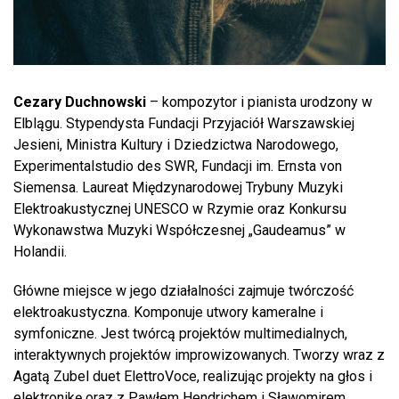
Cezary Duchnowski
– kompozytor i pianista urodzony w
Elblągu. Stypendysta Fundacji Przyjaciół Warszawskiej
Jesieni, Ministra Kultury i Dziedzictwa Narodowego,
Experimentalstudio des SWR, Fundacji im. Ernsta von
Siemensa. Laureat Międzynarodowej Trybuny Muzyki
Elektroakustycznej UNESCO w Rzymie oraz Konkursu
Wykonawstwa Muzyki Współczesnej „Gaudeamus” w
Holandii.
Główne miejsce w jego działalności zajmuje twórczość
elektroakustyczna. Komponuje utwory kameralne i
symfoniczne. Jest twórcą projektów multimedialnych,
interaktywnych projektów improwizowanych. Tworzy wraz z
Agatą Zubel duet ElettroVoce, realizując projekty na głos i
elektronikę oraz z Pawłem Hendrichem i Sławomirem