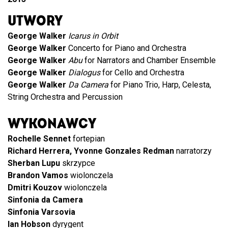
UTWORY
George Walker
Icarus in Orbit
George Walker
Concerto for Piano and Orchestra
George Walker
Abu
for Narrators and Chamber Ensemble
George Walker
Dialogus
for Cello and Orchestra
George Walker
Da Camera
for Piano Trio, Harp, Celesta,
String Orchestra and Percussion
WYKONAWCY
Rochelle Sennet
fortepian
Richard Herrera, Yvonne Gonzales Redman
narratorzy
Sherban Lupu
skrzypce
Brandon Vamos
wiolonczela
Dmitri Kouzov
wiolonczela
Sinfonia da Camera
Sinfonia Varsovia
Ian Hobson
dyrygent