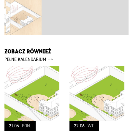
ZOBACZ RÓWNIEŻ
PEŁNE KALENDARIUM -->
21.06
PON.
22.06
WT.