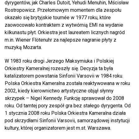
dyrygentów, jak Charles Dutoit, Yehudi Menuhin, Mścisław
Rostropowicz. Przełomowym momentem dla zespołu
okazało się brytyjskie tournée w 1977 roku, które
zaowocowało kontraktem z wytwórnią EMI na wydanie
kilkunastu płyt. Orkiestra jest laureatem licznych nagród
m.in. Wiener Flötenuhr za najlepsze nagranie płyty z
muzyką Mozarta.
W 1983 roku drogi Jerzego Maksymiuka i Polskiej
Orkiestry Kameralnej rozeszły się. Decyzja ta była
katalizatorem powstania Sinfonii Varsovii w 1984 roku.
Polska Orkiestra Kameralna została reaktywowana w roku
2002, kiedy kierownictwo artystyczne objął słynny
skrzypek – Nigel Kennedy. Funkcję sprawował do 2008
roku. Od tamtej pory zespół gra bez stałego dyrygenta. Od
1 stycznia 2008 roku Polska Orkiestra Kameralna działa
pod skrzydłami Sinfonii Varsovii, samorządowej instytucji
kultury, której organizatorem jest m.st. Warszawa.