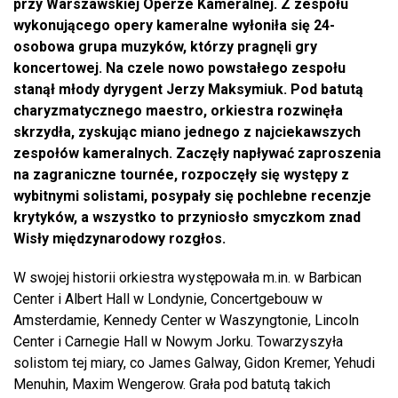
przy Warszawskiej Operze Kameralnej. Z zespołu
wykonującego opery kameralne wyłoniła się 24-
osobowa grupa muzyków, którzy pragnęli gry
koncertowej. Na czele nowo powstałego zespołu
stanął młody dyrygent Jerzy Maksymiuk. Pod batutą
charyzmatycznego maestro, orkiestra rozwinęła
skrzydła, zyskując miano jednego z najciekawszych
zespołów kameralnych. Zaczęły napływać zaproszenia
na zagraniczne tournée, rozpoczęły się występy z
wybitnymi solistami, posypały się pochlebne recenzje
krytyków, a wszystko to przyniosło smyczkom znad
Wisły międzynarodowy rozgłos.
W swojej historii orkiestra występowała m.in. w Barbican
Center i Albert Hall w Londynie, Concertgebouw w
Amsterdamie, Kennedy Center w Waszyngtonie, Lincoln
Center i Carnegie Hall w Nowym Jorku. Towarzyszyła
solistom tej miary, co James Galway, Gidon Kremer, Yehudi
Menuhin, Maxim Wengerow. Grała pod batutą takich